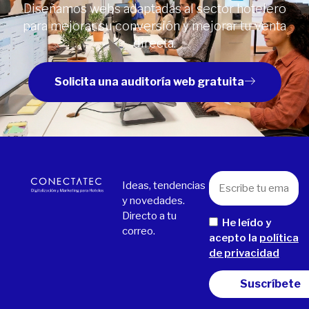
Diseñamos webs adaptadas al sector hotelero
para mejorar su conversión y mejorar tu venta
directa.
Solicita una auditoría web gratuita
Ideas, tendencias
y novedades.
Directo a tu
He leído y
correo.
acepto la
política
de privacidad