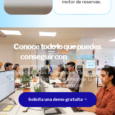
motor de reservas.
Conoce todo lo que puedes
conseguir con
Clicatur!
La herramienta de venta de actividades turísticas
que se adapta a tus necesidades. Fácil, intuitiva y
la ayuda que necesitas para mejorar tu venta
directa de experiencias
Solicita una demo gratuita