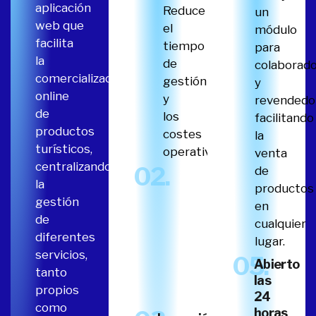
aplicación
Reduce
un
web que
el
módulo
facilita
tiempo
para
la
de
colaborad
comercialización
gestión
y
online
y
revendedo
de
los
facilitando
productos
costes
la
turísticos,
operativos.
venta
centralizando
02.
de
Facilidad y
la
productos
eficiencia
gestión
en
Permite
de
cualquier
controlar la
diferentes
lugar.​
disponibilidad,
servicios,
05.
los cupos y los
Abierto
tanto
diferentes
las
propios
canales.
24
como
horas