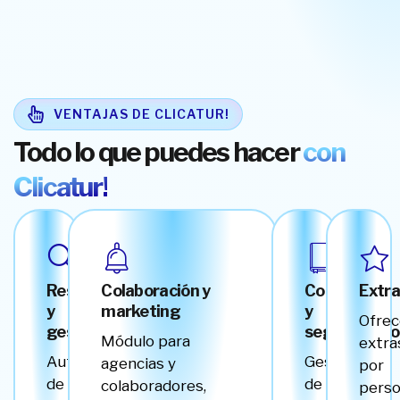
VENTAJAS DE CLICATUR!
Todo lo que puedes hacer
con
Clicatur!
Reserva
Colaboración y
Control
Extra
y
marketing
y
Ofre
gestión
seguimiento
Módulo para
extra
Autogestión
Gestión
agencias y
por
de
de
colaboradores,
pers