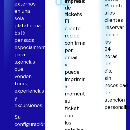
03.
Impresión
externos,
Permite
de
en una
a los
tickets
sola
clientes
El
plataforma.
reservar
cliente
Está
online
recibe
pensada
las
confirmación
especialmente
24
por
para
horas
email
agencias
del
y
que
día,
puede
venden
sin
imprimir
tours,
necesidad
al
experiencias
de
momento
y
atención
su
excursiones.
personaliz
ticket
con
Su
los
configuración