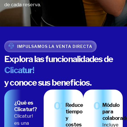
de cada reserva.
IMPULSAMOS LA VENTA DIRECTA
Explora las funcionalidades de
Clicatur!
y conoce sus beneficios.
¿Qué es
01.
04.
Reduce
Módulo
Clicatur!?
tiempo
para
Clicatur!
y
colaborad
es una
costes
Incluye