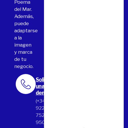
Poema
del Mar.
Además,
puede
adaptarse
a la
imagen
y marca
de tu
negocio.
Solicita
una
demo
(+34)
922
752
950