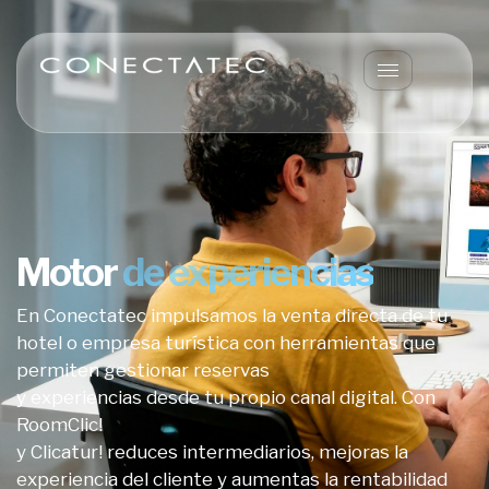
Motor
de experiencias
En Conectatec impulsamos la venta directa de tu
hotel o empresa turística con herramientas que
permiten gestionar reservas
y experiencias desde tu propio canal digital. Con
RoomClic!
y Clicatur! reduces intermediarios, mejoras la
experiencia del cliente y aumentas la rentabilidad