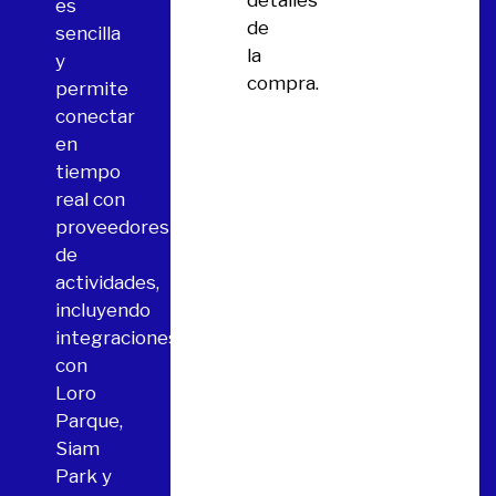
detalles
es
de
sencilla
la
y
compra.
permite
conectar
en
tiempo
real con
proveedores
de
actividades,
incluyendo
integraciones
con
Loro
Parque,
Siam
Park y