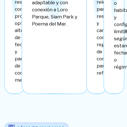
reservas
releases
adaptable y con
o
con
para
conexión a Loro
habit
proceso
reservas
Parque, Siam Park y
y
optimizado,
y
Poema del Mar.
confi
alternativas
cancelaciones
limit
de
con
segú
fechas
registro
estan
y
de
fecha
panel
comisiones
o
de
para
régim
control
referidos.
mejorado.