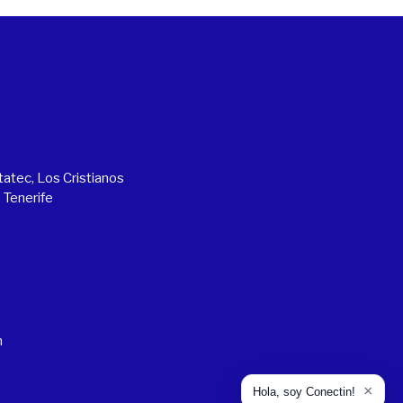
atec, Los Cristianos
 Tenerife
m