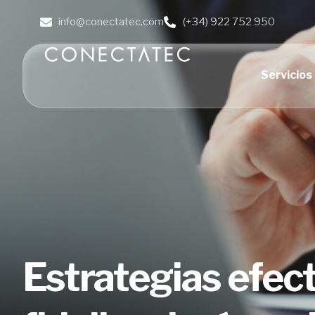
info@conectatec.com
(+34) 922 752 950
Servicios
Estrategias efec